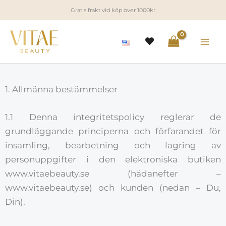
Hoppa
Gratis frakt vid köp över 1000kr
till
innehåll
1. Allmänna bestämmelser
1.1 Denna integritetspolicy reglerar de
grundläggande principerna och förfarandet för
insamling, bearbetning och lagring av
personuppgifter i den elektroniska butiken
www.vitaebeauty.se (hädanefter –
www.vitaebeauty.se) och kunden (nedan – Du,
Din).