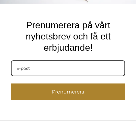
-
m
f
Prenumerera på vårt
nyhetsbrev och få ett
erbjudande!
Prenumerera