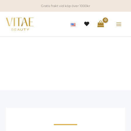
Hoppa
Gratis frakt vid köp över 1000kr
till
innehåll
Om oss