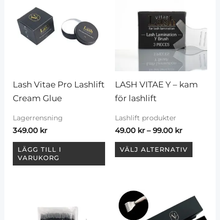
till
99.00 kr
produ
har
flera
variant
De
olika
Lash Vitae Pro Lashlift 
LASH VITAE Y – kam 
altern
Cream Glue
för lashlift
kan
Lagerrensning
Lashlift produkter
väljas
349.00
kr
49.00
kr
–
99.00
kr
på
produ
LÄGG TILL I
VÄLJ ALTERNATIV
VARUKORG