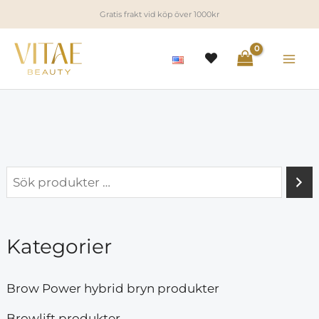
Hoppa
Gratis frakt vid köp över 1000kr
till
innehåll
i
a
n
x
p
p
Kategorier
r
r
i
i
Brow Power hybrid bryn produkter
s
s
Browlift produkter