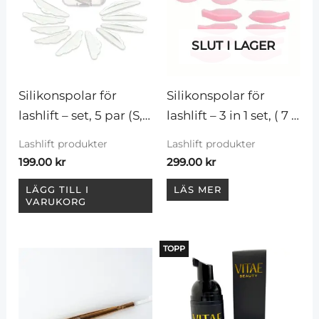
SLUT I LAGER
Silikonspolar för 
Silikonspolar för 
lashlift – set, 5 par (S, 
lashlift – 3 in 1 set, ( 7 
M, M1, M2, L)
par)
Lashlift produkter
Lashlift produkter
199.00
kr
299.00
kr
LÄGG TILL I
LÄS MER
VARUKORG
TOPP