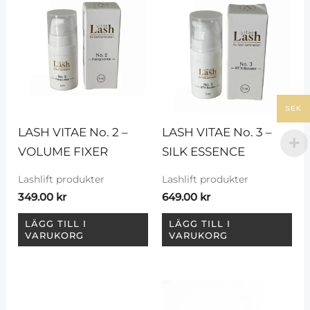
SEK
LASH VITAE No. 2 – 
LASH VITAE No. 3 – 
VOLUME FIXER
SILK ESSENCE
Lashlift produkter
Lashlift produkter
349.00
kr
649.00
kr
LÄGG TILL I
LÄGG TILL I
VARUKORG
VARUKORG
Prisinterva
Den
49.00 kr
här