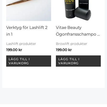
Verktyg för Lashlift 2 
Vitae Beauty 
in 1
Ögonfransschampo – 
skum
Lashlift produkter
Browlift produkter
199.00
kr
199.00
kr
LÄGG TILL I
LÄGG TILL I
VARUKORG
VARUKORG