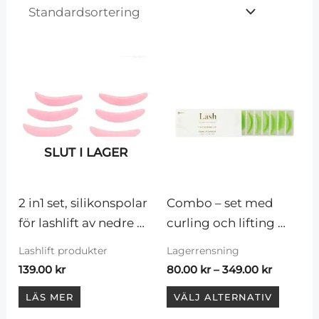
Prisinterv
Den
80.00 kr
här
till
349.00 k
produ
har
flera
SLUT I LAGER
variant
De
olika
2 in1 set, silikonspolar 
Combo – set med 
altern
för lashlift av nedre 
curling och lifting 
kan
fransar/stödremsor 
silikonrullarspolar
Lashlift produkter
Lagerrensning
väljas
för övre fransar
139.00
kr
80.00
kr
–
349.00
kr
på
produ
LÄS MER
VÄLJ ALTERNATIV