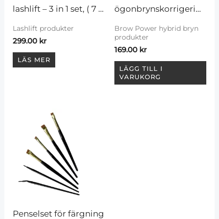
lashlift – 3 in 1 set, ( 7 
ögonbrynskorrigering,
par)
 20 m
Lashlift produkter
Brow Power hybrid bryn
produkter
299.00
kr
169.00
kr
LÄS MER
LÄGG TILL I
VARUKORG
Penselset för färgning 