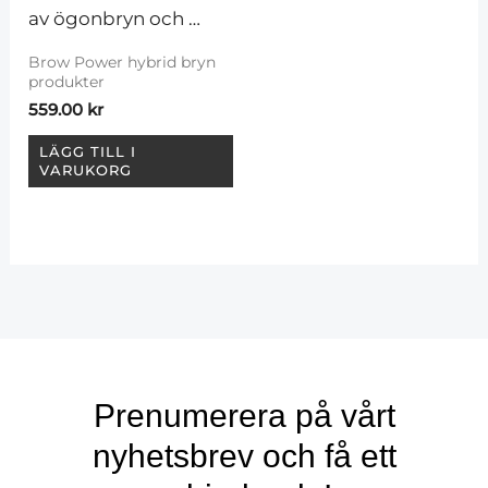
av ögonbryn och 
ögonfransar, 6 st
Brow Power hybrid bryn
produkter
559.00
kr
LÄGG TILL I
VARUKORG
Prenumerera på vårt
nyhetsbrev och få ett