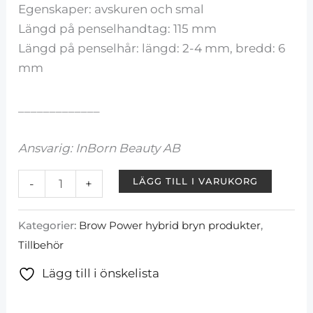
Egenskaper: avskuren och smal
Längd på penselhandtag: 115 mm
Längd på penselhår: längd: 2-4 mm, bredd: 6
mm
_____________
Ansvarig: InBorn Beauty AB
LÄGG TILL I VARUKORG
-
+
Kategorier:
Brow Power hybrid bryn produkter
,
Tillbehör
Lägg till i önskelista